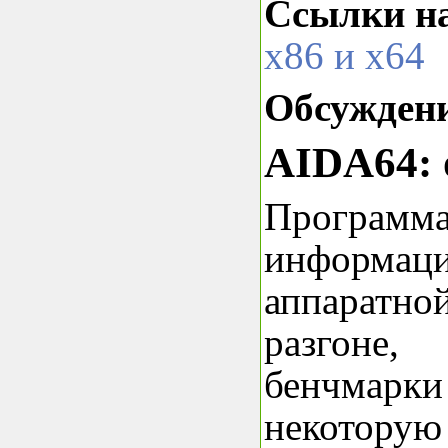
Ссылки на
x86 и x64
Обсуждени
AIDA64: 
Программ
инфор
аппарат
разгоне,
бенчмарк
некотору