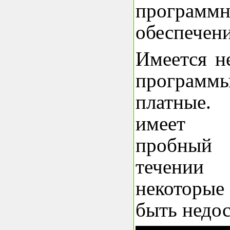
программ
обеспечен
Имеется н
програм
платные
имеет 
пробны
течени
некоторые
быть недо